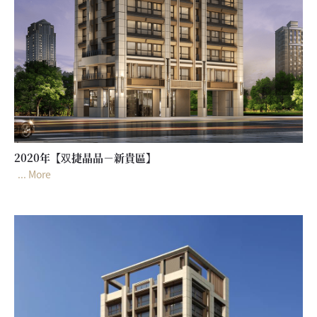
2020年【双捷晶品－新貴區】